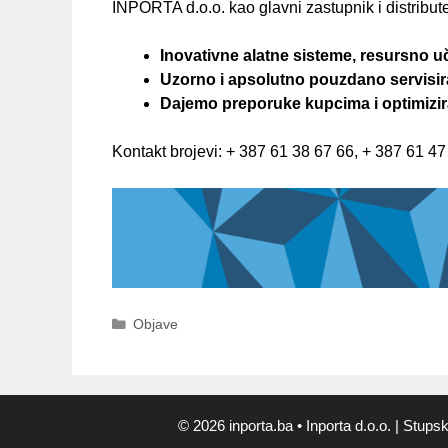
INPORTA d.o.o. kao glavni zastupnik i distribut
Inovativne alatne sisteme, resursno u
Uzorno i apsolutno pouzdano servisir
Dajemo preporuke kupcima i optimizir
Kontakt brojevi: + 387 61 38 67 66, + 387 61 47
Kategorije
Objave
© 2026 inporta.ba
• Inporta d.o.o. | Stup