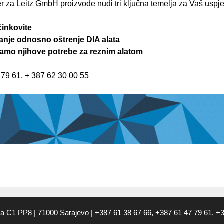
er za Leitz GmbH proizvode nudi tri ključna temelja za Vaš uspje
činkovite
anje odnosno oštrenje DIA alata
amo njihove potrebe za reznim alatom
 79 61, + 387 62 30 00 55
ska C1 PP8 | 71000 Sarajevo | +387 61 38 67 66, +387 61 47 79 61, 