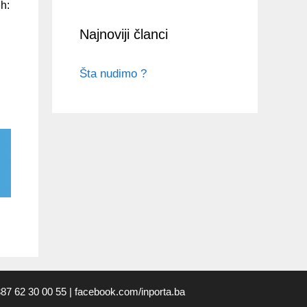
h:
Najnoviji članci
Šta nudimo ?
+387 62 30 00 55
| facebook.com/inporta.ba