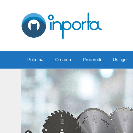
Preskoči
na
sadržaj
Početna
O nama
Proizvodi
Usluge