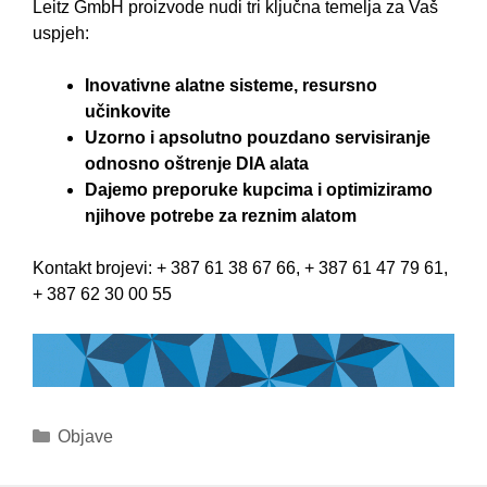
Leitz GmbH proizvode nudi tri ključna temelja za Vaš
uspjeh:
Inovativne alatne sisteme, resursno
učinkovite
Uzorno i apsolutno pouzdano servisiranje
odnosno oštrenje DIA alata
Dajemo preporuke kupcima i optimiziramo
njihove potrebe za reznim alatom
Kontakt brojevi: + 387 61 38 67 66, + 387 61 47 79 61,
+ 387 62 30 00 55
Kategorije
Objave